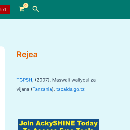
Search
ard
Rejea
TGPSH
, (2007). Maswali waliyouliza
vijana (
Tanzania
).
tacaids.go.tz