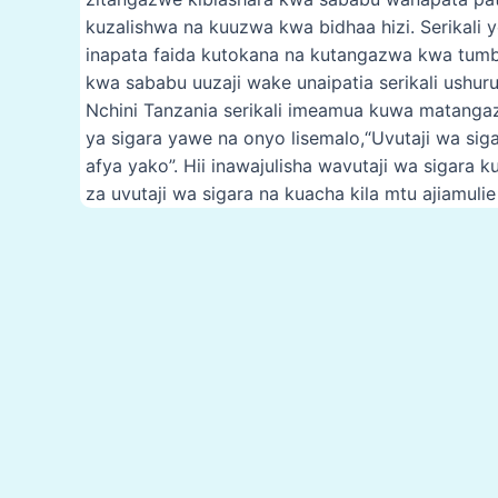
kuzalishwa na kuuzwa kwa bidhaa hizi. Serikali 
inapata faida kutokana na kutangazwa kwa tu
kwa sababu uuzaji wake unaipatia serikali ushuru
Nchini Tanzania serikali imeamua kuwa matanga
ya sigara yawe na onyo lisemalo,“Uvutaji wa siga
afya yako”. Hii inawajulisha wavutaji wa sigara k
za uvutaji wa sigara na kuacha kila mtu ajiamul
Post
navigation