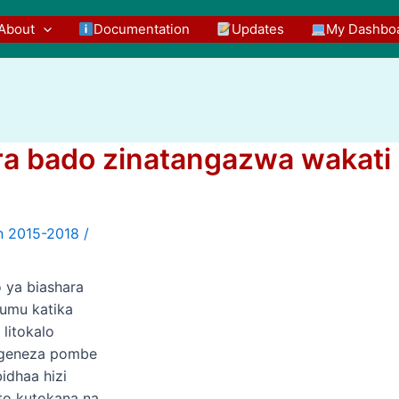
About
Documentation
Updates
My Dashbo
ra bado zinatangazwa wakati
/
 ya biashara
gumu katika
 litokalo
ngeneza pombe
idhaa hizi
to kutokana na