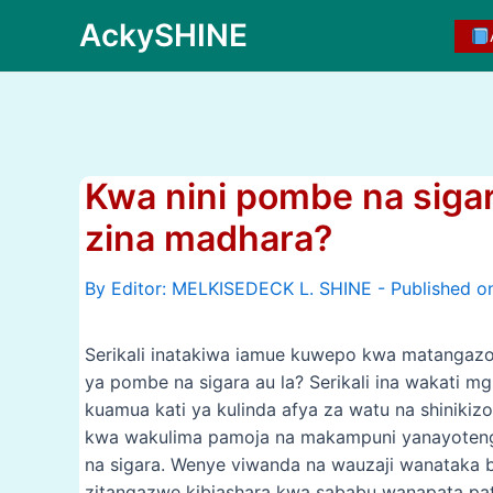
Skip
AckySHINE
to
content
Kwa nini pombe na siga
zina madhara?
By
Serikali inatakiwa iamue kuwepo kwa matangazo
ya pombe na sigara au la? Serikali ina wakati m
kuamua kati ya kulinda afya za watu na shinikizo
kwa wakulima pamoja na makampuni yanayote
na sigara. Wenye viwanda na wauzaji wanataka b
zitangazwe kibiashara kwa sababu wanapata pa