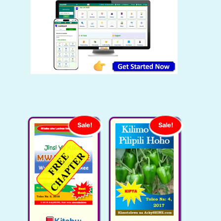
Sale!
Sale!
Kitabu: