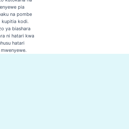
yenyewe pia
mbaku na pombe
 kupitia kodi.
zo ya biashara
ra ni hatari kwa
uhusu hatari
ie mwenyewe.