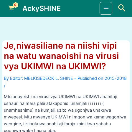
Skip
Sea
AckySHINE
to
Main
content
Menu
Je,niwasiliane na niishi vipi
na watu wanaoishi na virusi
vya UKIMWI na UKIMWI?
By
/
Mtu anayeishi na virusi vya UKIMWI na UKIMWI anahitaji
ushauri na mara pale atakapohisi unamjali i i i i i i i (
unamheshimu) na kumjali, uzito wa ugonjwa unakuwa
mwepesi. Mtu mwenye UKIMWI ni mgonjwa kama wagonjwa
wengine, i isipokuwa anahitaji faraja zaidi kwa sababu
ugonjwa wake hauna tiba.