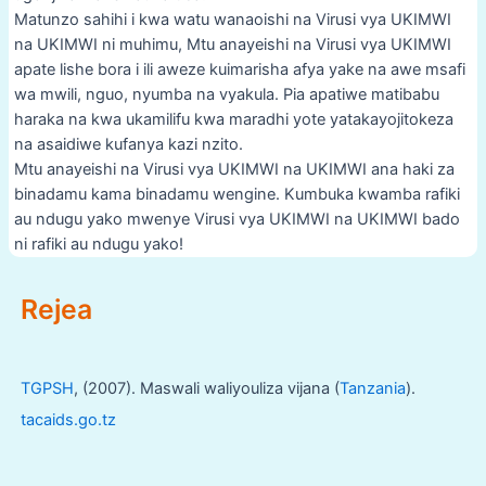
Matunzo sahihi i kwa watu wanaoishi na Virusi vya UKIMWI
na UKIMWI ni muhimu, Mtu anayeishi na Virusi vya UKIMWI
apate lishe bora i ili aweze kuimarisha afya yake na awe msafi
wa mwili, nguo, nyumba na vyakula. Pia apatiwe matibabu
haraka na kwa ukamilifu kwa maradhi yote yatakayojitokeza
na asaidiwe kufanya kazi nzito.
Mtu anayeishi na Virusi vya UKIMWI na UKIMWI ana haki za
binadamu kama binadamu wengine. Kumbuka kwamba rafiki
au ndugu yako mwenye Virusi vya UKIMWI na UKIMWI bado
ni rafiki au ndugu yako!
Post
Rejea
navigation
TGPSH
, (2007). Maswali waliyouliza vijana (
Tanzania
).
tacaids.go.tz