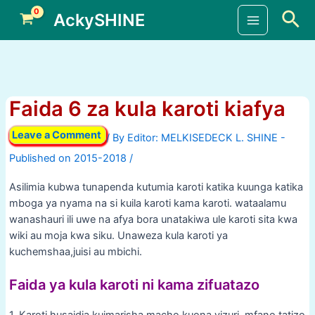
Skip
Sea
AckySHINE
to
Main
content
Menu
Faida 6 za kula karoti kiafya
Leave a Comment
/ By
/
Asilimia kubwa tunapenda kutumia karoti katika kuunga katika
mboga ya nyama na si kuila karoti kama karoti. wataalamu
wanashauri ili uwe na afya bora unatakiwa ule karoti sita kwa
wiki au moja kwa siku. Unaweza kula karoti ya
kuchemshaa,juisi au mbichi.
Faida ya kula karoti ni kama zifuatazo