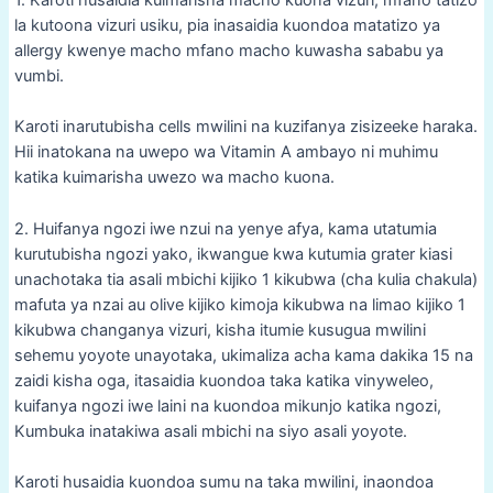
1. Karoti husaidia kuimarisha macho kuona vizuri, mfano tatizo
la kutoona vizuri usiku, pia inasaidia kuondoa matatizo ya
allergy kwenye macho mfano macho kuwasha sababu ya
vumbi.
Karoti inarutubisha cells mwilini na kuzifanya zisizeeke haraka.
Hii inatokana na uwepo wa Vitamin A ambayo ni muhimu
katika kuimarisha uwezo wa macho kuona.
2. Huifanya ngozi iwe nzui na yenye afya, kama utatumia
kurutubisha ngozi yako, ikwangue kwa kutumia grater kiasi
unachotaka tia asali mbichi kijiko 1 kikubwa (cha kulia chakula)
mafuta ya nzai au olive kijiko kimoja kikubwa na limao kijiko 1
kikubwa changanya vizuri, kisha itumie kusugua mwilini
sehemu yoyote unayotaka, ukimaliza acha kama dakika 15 na
zaidi kisha oga, itasaidia kuondoa taka katika vinyweleo,
kuifanya ngozi iwe laini na kuondoa mikunjo katika ngozi,
Kumbuka inatakiwa asali mbichi na siyo asali yoyote.
Karoti husaidia kuondoa sumu na taka mwilini, inaondoa