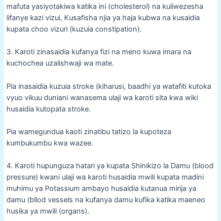
mafuta yasiyotakiwa katika ini (cholesterol) na kuliwezesha
lifanye kazi vizui, Kusafisha njia ya haja kubwa na kusaidia
kupata choo vizuri (kuzuia constipation).
3. Karoti zinasaidia kufanya fizi na meno kuwa imara na
kuchochea uzalishwaji wa mate.
Pia inasaidia kuzuia stroke (kiharusi, baadhi ya watafiti kutoka
vyuo vikuu duniani wanasema ulaji wa karoti sita kwa wiki
husaidia kutopata stroke.
Pia wamegundua kaoti zinatibu tatizo la kupoteza
kumbukumbu kwa wazee.
4. Karoti hupunguza hatari ya kupata Shinikizo la Damu (blood
pressure) kwani ulaji wa karoti husaidia mwili kupata madini
muhimu ya Potassium ambayo husaidia kutanua mirija ya
damu (bllod vessels na kufanya damu kufika katika maeneo
husika ya mwili (organs).