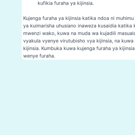
kufikia furaha ya kijinsia.
Kujenga furaha ya kijinsia katika ndoa ni muhimu
ya kuimarisha uhusiano inaweza kusaidia katika k
mwenzi wako, kuwa na muda wa kujadili masuala 
vyakula vyenye virutubisho vya kijinsia, na kuw
kijinsia. Kumbuka kuwa kujenga furaha ya kijins
wenye furaha.
Post
navigation