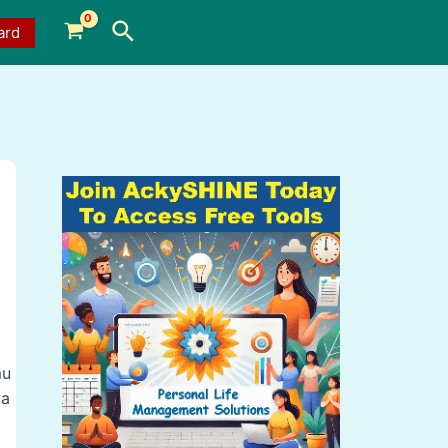
Search
ard
mu
wa