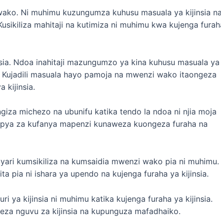
ako. Ni muhimu kuzungumza kuhusu masuala ya kijinsia n
sikiliza mahitaji na kutimiza ni muhimu kwa kujenga furah
nsia. Ndoa inahitaji mazungumzo ya kina kuhusu masuala ya
nsia. Kujadili masuala hayo pamoja na mwenzi wako itaongeza
 kijinsia.
ngiza michezo na ubunifu katika tendo la ndoa ni njia moja
 mpya za kufanya mapenzi kunaweza kuongeza furaha na
ri kumsikiliza na kumsaidia mwenzi wako pia ni muhimu.
ta pia ni ishara ya upendo na kujenga furaha ya kijinsia.
 ya kijinsia ni muhimu katika kujenga furaha ya kijinsia.
za nguvu za kijinsia na kupunguza mafadhaiko.