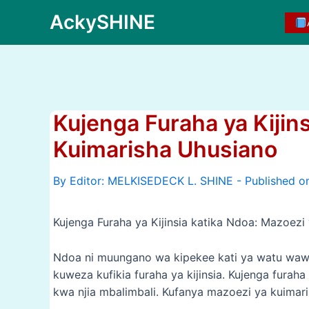
Skip
AckySHINE
to
content
Kujenga Furaha ya Kijin
Kuimarisha Uhusiano
By
Kujenga Furaha ya Kijinsia katika Ndoa: Mazoezi
Ndoa ni muungano wa kipekee kati ya watu wawi
kuweza kufikia furaha ya kijinsia. Kujenga furah
kwa njia mbalimbali. Kufanya mazoezi ya kuimaris