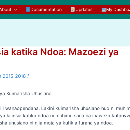
About
Documentation
Updates
My Dashbo
sia katika Ndoa: Mazoezi ya
/
 ya Kuimarisha Uhusiano
li wanaopendana. Lakini kuimarisha uhusiano huo ni muhi
a ya kijinsia katika ndoa ni muhimu sana na inaweza kufany
ha uhusiano ni njia moja ya kufikia furaha ya ndoa.