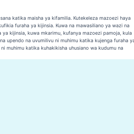
 sana katika maisha ya kifamilia. Kutekeleza mazoezi haya
ufikia furaha ya kijinsia. Kuwa na mawasiliano ya wazi na
ya kijinsia, kuwa mkarimu, kufanya mazoezi pamoja, kula
a na upendo na uvumilivu ni muhimu katika kujenga furaha y
ia ni muhimu katika kuhakikisha uhusiano wa kudumu na