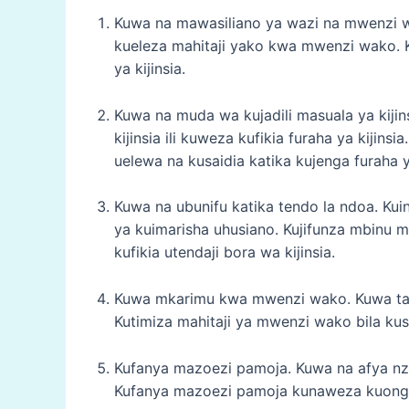
Kuwa na mawasiliano ya wazi na mwenzi w
kueleza mahitaji yako kwa mwenzi wako. Ku
ya kijinsia.
Kuwa na muda wa kujadili masuala ya kiji
kijinsia ili kuweza kufikia furaha ya kiji
uelewa na kusaidia katika kujenga furaha ya
Kuwa na ubunifu katika tendo la ndoa. Kui
ya kuimarisha uhusiano. Kujifunza mbinu
kufikia utendaji bora wa kijinsia.
Kuwa mkarimu kwa mwenzi wako. Kuwa taya
Kutimiza mahitaji ya mwenzi wako bila kusi
Kufanya mazoezi pamoja. Kuwa na afya nzuri
Kufanya mazoezi pamoja kunaweza kuonge