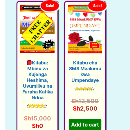
Sale!
Sale!
Kitabu:
Kitabu cha
Mbinu za
SMS Maalumu
Kujenga
kwa
Heshima,
Umpendaye
Uvumilivu na
Furaha Katika
Rated
Ndoa
4.41
Sh
12,500
out of 5
O
C
Sh
2,500
Rated
r
u
4.50
Sh
15,000
out of 5
i
r
O
C
Sh
0
a
Add to cart