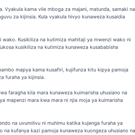
sia. Vyakula kama vile mboga za majani, matunda, samaki na
guvu za kijinsia. Kula vyakula hivyo kunaweza kusaidia
i wako. Kusikiliza na kutimiza mahitaji ya mwenzi wako ni
 Kukosa kusikiliza na kutimiza kunaweza kusababisha
mbo mapya kama kusafiri, kujifunza kitu kipya pamoja
furaha ya kijinsia.
a faragha kila mara kunaweza kuimarisha uhusiano na
anya mapenzi mara kwa mara ni njia moja ya kuimarisha
ndo na uvumilivu ni muhimu katika kujenga furaha ya
ko na kufanya kazi pamoja kunaweza kuongeza uhusiano n