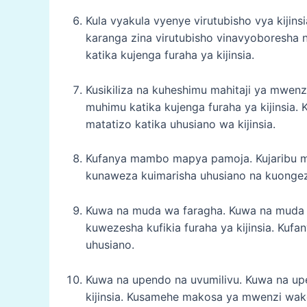
Kula vyakula vyenye virutubisho vya kijin
karanga zina virutubisho vinavyoboresha n
katika kujenga furaha ya kijinsia.
Kusikiliza na kuheshimu mahitaji ya mwenz
muhimu katika kujenga furaha ya kijinsia.
matatizo katika uhusiano wa kijinsia.
Kufanya mambo mapya pamoja. Kujaribu ma
kunaweza kuimarisha uhusiano na kuongeza 
Kuwa na muda wa faragha. Kuwa na muda w
kuwezesha kufikia furaha ya kijinsia. Kuf
uhusiano.
Kuwa na upendo na uvumilivu. Kuwa na upe
kijinsia. Kusamehe makosa ya mwenzi wa