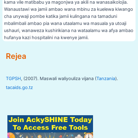
kama vile matibabu ya magonjwa ya akili na wanasaikolojia.
Wanaustawi wa jamii ambao wana mbinu za kuelewa kiwango
cha unywaji pombe katika jamii kulingana na tamaduni
mbalimbali ambao pia wana utaalamu wa masuala ya utoaji
ushauri, wanaweza kushirikiana na wataalamu wa afya ambao
hufanya kazi hospitalini na kwenye jamii.
Post
Rejea
navigation
TGPSH
, (2007). Maswali waliyouliza vijana (
Tanzania
).
tacaids.go.tz