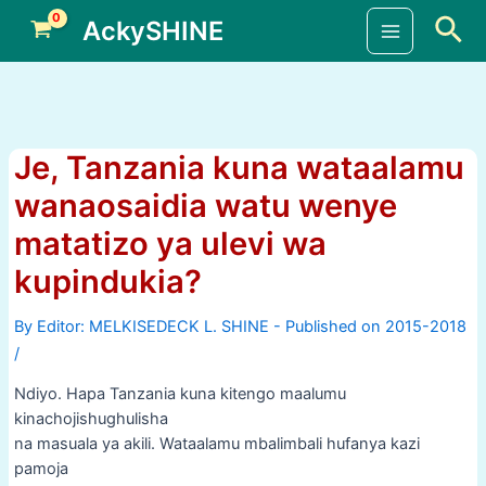
Skip
Sea
AckySHINE
to
Main
content
Menu
Je, Tanzania kuna wataalamu
wanaosaidia watu wenye
matatizo ya ulevi wa
kupindukia?
By
/
Ndiyo. Hapa Tanzania kuna kitengo maalumu
kinachojishughulisha
na masuala ya akili. Wataalamu mbalimbali hufanya kazi
pamoja