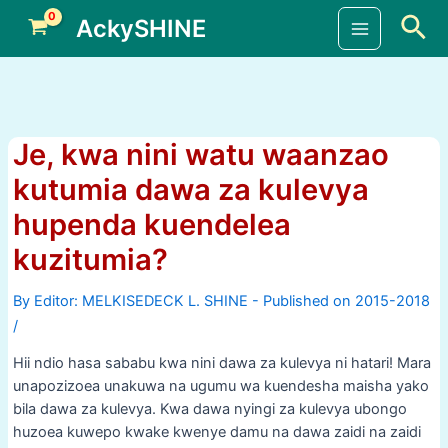
Skip
Sea
AckySHINE
to
Main
content
Menu
Je, kwa nini watu waanzao
kutumia dawa za kulevya
hupenda kuendelea
kuzitumia?
By
/
Hii ndio hasa sababu kwa nini dawa za kulevya ni hatari! Mara
unapozizoea unakuwa na ugumu wa kuendesha maisha yako
bila dawa za kulevya. Kwa dawa nyingi za kulevya ubongo
huzoea kuwepo kwake kwenye damu na dawa zaidi na zaidi