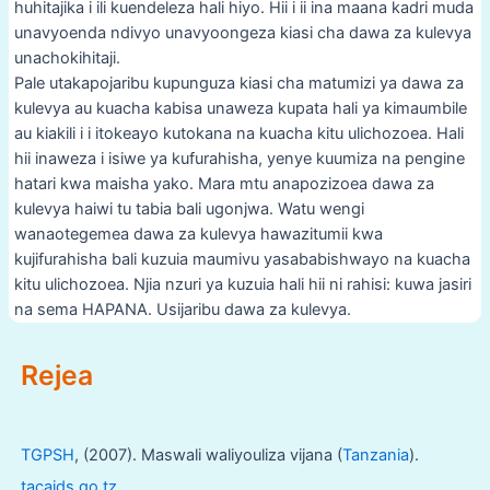
huhitajika i ili kuendeleza hali hiyo. Hii i ii ina maana kadri muda
unavyoenda ndivyo unavyoongeza kiasi cha dawa za kulevya
unachokihitaji.
Pale utakapojaribu kupunguza kiasi cha matumizi ya dawa za
kulevya au kuacha kabisa unaweza kupata hali ya kimaumbile
au kiakili i i itokeayo kutokana na kuacha kitu ulichozoea. Hali
hii inaweza i isiwe ya kufurahisha, yenye kuumiza na pengine
hatari kwa maisha yako. Mara mtu anapozizoea dawa za
kulevya haiwi tu tabia bali ugonjwa. Watu wengi
wanaotegemea dawa za kulevya hawazitumii kwa
kujifurahisha bali kuzuia maumivu yasababishwayo na kuacha
kitu ulichozoea. Njia nzuri ya kuzuia hali hii ni rahisi: kuwa jasiri
na sema HAPANA. Usijaribu dawa za kulevya.
Post
Rejea
navigation
TGPSH
, (2007). Maswali waliyouliza vijana (
Tanzania
).
tacaids.go.tz