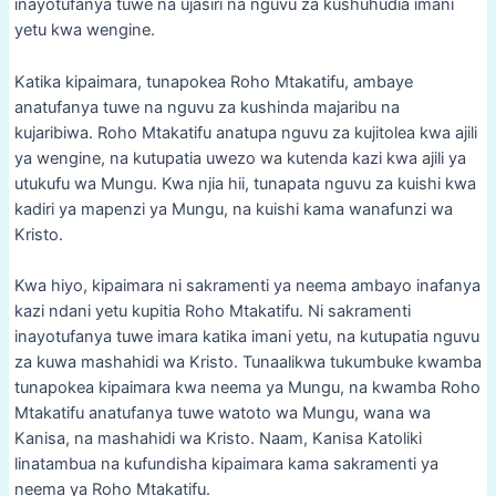
inayotufanya tuwe na ujasiri na nguvu za kushuhudia imani
yetu kwa wengine.
Katika kipaimara, tunapokea Roho Mtakatifu, ambaye
anatufanya tuwe na nguvu za kushinda majaribu na
kujaribiwa. Roho Mtakatifu anatupa nguvu za kujitolea kwa ajili
ya wengine, na kutupatia uwezo wa kutenda kazi kwa ajili ya
utukufu wa Mungu. Kwa njia hii, tunapata nguvu za kuishi kwa
kadiri ya mapenzi ya Mungu, na kuishi kama wanafunzi wa
Kristo.
Kwa hiyo, kipaimara ni sakramenti ya neema ambayo inafanya
kazi ndani yetu kupitia Roho Mtakatifu. Ni sakramenti
inayotufanya tuwe imara katika imani yetu, na kutupatia nguvu
za kuwa mashahidi wa Kristo. Tunaalikwa tukumbuke kwamba
tunapokea kipaimara kwa neema ya Mungu, na kwamba Roho
Mtakatifu anatufanya tuwe watoto wa Mungu, wana wa
Kanisa, na mashahidi wa Kristo. Naam, Kanisa Katoliki
linatambua na kufundisha kipaimara kama sakramenti ya
neema ya Roho Mtakatifu.