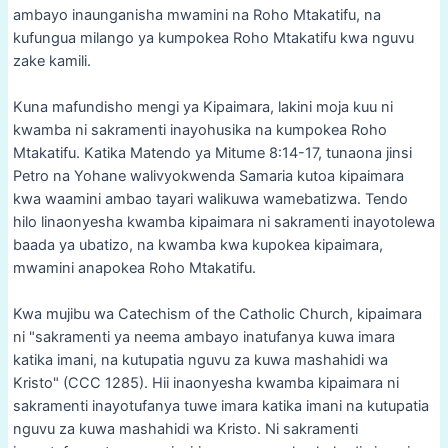
ambayo inaunganisha mwamini na Roho Mtakatifu, na
kufungua milango ya kumpokea Roho Mtakatifu kwa nguvu
zake kamili.
Kuna mafundisho mengi ya Kipaimara, lakini moja kuu ni
kwamba ni sakramenti inayohusika na kumpokea Roho
Mtakatifu. Katika Matendo ya Mitume 8:14-17, tunaona jinsi
Petro na Yohane walivyokwenda Samaria kutoa kipaimara
kwa waamini ambao tayari walikuwa wamebatizwa. Tendo
hilo linaonyesha kwamba kipaimara ni sakramenti inayotolewa
baada ya ubatizo, na kwamba kwa kupokea kipaimara,
mwamini anapokea Roho Mtakatifu.
Kwa mujibu wa Catechism of the Catholic Church, kipaimara
ni "sakramenti ya neema ambayo inatufanya kuwa imara
katika imani, na kutupatia nguvu za kuwa mashahidi wa
Kristo" (CCC 1285). Hii inaonyesha kwamba kipaimara ni
sakramenti inayotufanya tuwe imara katika imani na kutupatia
nguvu za kuwa mashahidi wa Kristo. Ni sakramenti