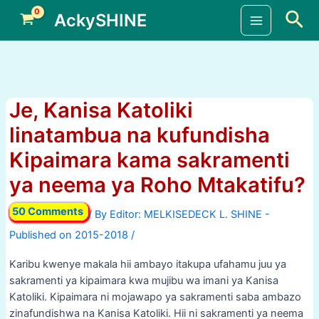
Skip
Sea
AckySHINE
to
Main
content
Menu
Je, Kanisa Katoliki
linatambua na kufundisha
Kipaimara kama sakramenti
ya neema ya Roho Mtakatifu?
50 Comments
/ By
/
Karibu kwenye makala hii ambayo itakupa ufahamu juu ya
sakramenti ya kipaimara kwa mujibu wa imani ya Kanisa
Katoliki. Kipaimara ni mojawapo ya sakramenti saba ambazo
zinafundishwa na Kanisa Katoliki. Hii ni sakramenti ya neema